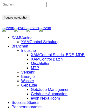
Toggle navigation
XAMControl
XAMControl Schulung
Branchen
Industrie
XAMControl Scada, BDE, MDE
XAMControl Batch
Mischfutter
MTP
Verkehr
Energie
Wasser
Gebäude
Gebäude-Management
Gebäude-Automation
evon NexaRoom
Success Stories
Partnerprogramm