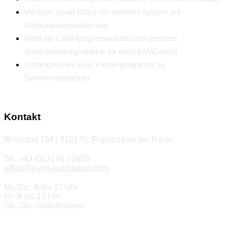
Mit evon Smart Office ein verteiltes System zur
Gebäudeautomatisierung
Mehr als 1.700 fertig entwickelte und getestete
Automatisierungsobjekte für evon XAMControl
Umfangreiches evon Partnerprogramm für
Systemintegratoren
Kontakt
Wollsdorf 154 | 8181 St. Ruprecht an der Raab
Tel. +43 (0) 3178 21800
office@evon-automation.com
Mo-Do.: 8 bis 17 Uhr
Fr.: 8 bis 13 Uhr
Sa., So.: Geschlossen