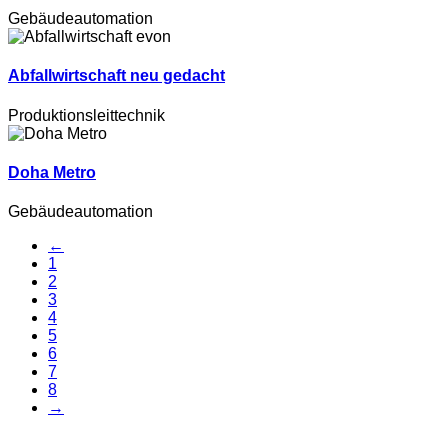
Gebäudeautomation
Abfallwirtschaft neu gedacht
Produktionsleittechnik
Doha Metro
Gebäudeautomation
←
1
2
3
4
5
6
7
8
→