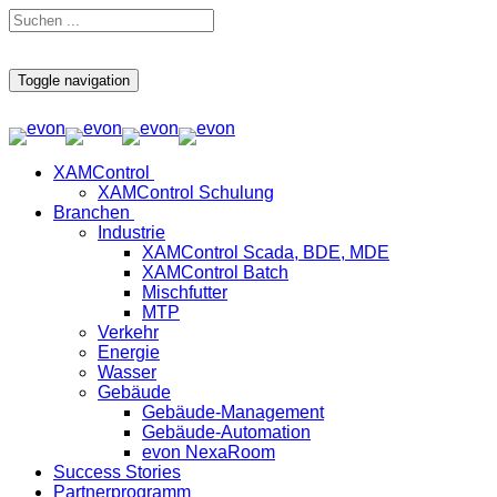
Toggle navigation
XAMControl
XAMControl Schulung
Branchen
Industrie
XAMControl Scada, BDE, MDE
XAMControl Batch
Mischfutter
MTP
Verkehr
Energie
Wasser
Gebäude
Gebäude-Management
Gebäude-Automation
evon NexaRoom
Success Stories
Partnerprogramm