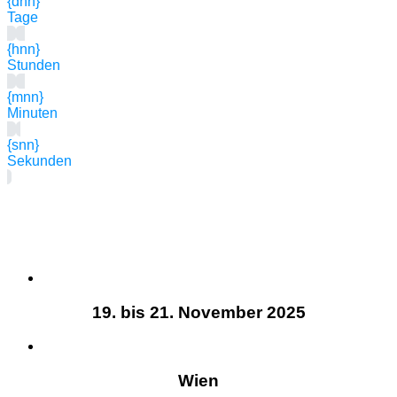
{dnn}
Tage
{hnn}
Stunden
{mnn}
Minuten
{snn}
Sekunden
19. bis 21. November 2025
Wien