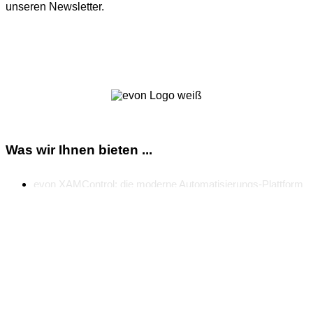
unseren Newsletter.
Zum Newsletter
Was wir Ihnen bieten ...
evon XAMControl: die moderne Automatisierungs-Plattform
Branchenerweiterungen für Industrie, Verkehr und Gebäude
Mit evon Smart Office ein verteiltes System zur
Gebäudeautomatisierung
Mehr als 1.700 fertig entwickelte und getestete
Automatisierungsobjekte für evon XAMControl
Umfangreiches evon Partnerprogramm für
Systemintegratoren