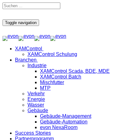
Toggle navigation
XAMControl
XAMControl Schulung
Branchen
Industrie
XAMControl Scada, BDE, MDE
XAMControl Batch
Mischfutter
MTP
Verkehr
Energie
Wasser
Gebäude
Gebäude-Management
Gebäude-Automation
evon NexaRoom
Success Stories
Partnerprogramm