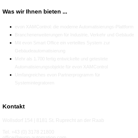
Was wir Ihnen bieten ...
evon XAMControl: die moderne Automatisierungs-Plattform
Branchenerweiterungen für Industrie, Verkehr und Gebäude
Mit evon Smart Office ein verteiltes System zur
Gebäudeautomatisierung
Mehr als 1.700 fertig entwickelte und getestete
Automatisierungsobjekte für evon XAMControl
Umfangreiches evon Partnerprogramm für
Systemintegratoren
Kontakt
Wollsdorf 154 | 8181 St. Ruprecht an der Raab
Tel. +43 (0) 3178 21800
office@evon-automation.com