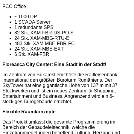
FCC Office
~ 1000 DP
1 SCADA Server
1 redundante SPS
82 Stk. XAM-FBR-DS-PO-S
24 Stk. XAM-MBG-RTU-E
483 Stk. XAM-MBE-FBR-FC
24 Stk. XAM-MBE-EXT
6 Stk. XAM-FBR
Floreasca City Center: Eine Stadt in der Stadt!
Im Zentrum von Bukarest errichtete die Raiffeisenbank
International den größten Büroturm Rumäniens. Der
SkyTower hat eine gigantische Höhe von 137 m mit 37
Stockwerken und ist ein neues Zentrum für Shopping,
Entertainment und Business. Angrenzend wird ein 6-
stöckiges Bürogebäude errichtet.
Flexible Raumkonzepte
Das Projekt umfasst die gesamte Programmierung im
Bereich der Gebäudeleittechnik, welche die
Einzelraumregelungen betreffend Lüftung, Heizung und