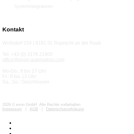
Systemintegratoren
Kontakt
Wollsdorf 154 | 8181 St. Ruprecht an der Raab
Tel. +43 (0) 3178 21800
office@evon-automation.com
Mo-Do.: 8 bis 17 Uhr
Fr.: 8 bis 13 Uhr
Sa., So.: Geschlossen
2026 © evon GmbH Alle Rechte vorbehalten
Impressum
|
AGB
|
Datenschutzerklärung