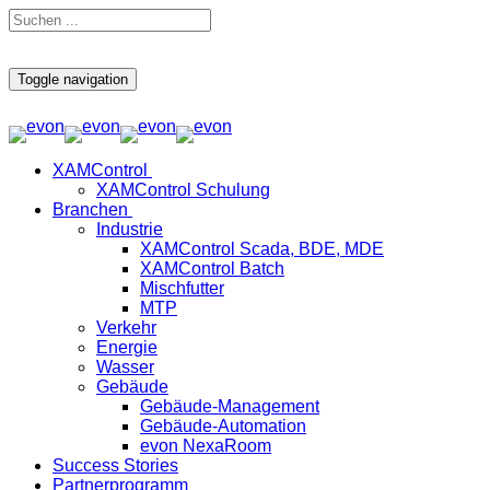
Toggle navigation
XAMControl
XAMControl Schulung
Branchen
Industrie
XAMControl Scada, BDE, MDE
XAMControl Batch
Mischfutter
MTP
Verkehr
Energie
Wasser
Gebäude
Gebäude-Management
Gebäude-Automation
evon NexaRoom
Success Stories
Partnerprogramm