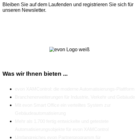
Bleiben Sie auf dem Laufenden und registrieren Sie sich für
unseren Newsletter.
Zum Newsletter
Was wir Ihnen bieten ...
evon XAMControl: die moderne Automatisierungs-Plattform
Branchenerweiterungen für Industrie, Verkehr und Gebäude
Mit evon Smart Office ein verteiltes System zur
Gebäudeautomatisierung
Mehr als 1.700 fertig entwickelte und getestete
Automatisierungsobjekte für evon XAMControl
Umfangreiches evon Partnerprogramm für