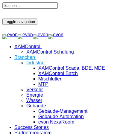
Toggle navigation
XAMControl
XAMControl Schulung
Branchen
Industrie
XAMControl Scada, BDE, MDE
XAMControl Batch
Mischfutter
MTP
Verkehr
Energie
Wasser
Gebäude
Gebäude-Management
Gebäude-Automation
evon NexaRoom
Success Stories
Partnerprogramm