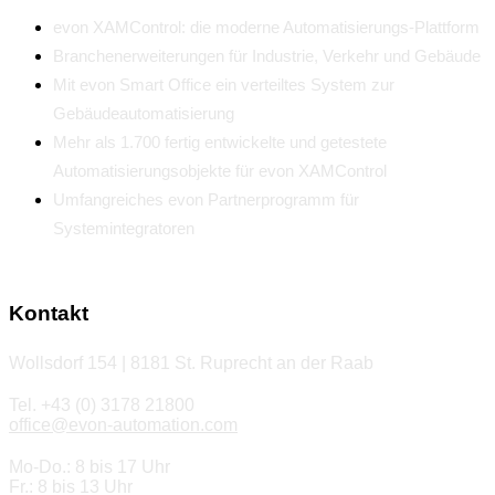
evon XAMControl: die moderne Automatisierungs-Plattform
Branchenerweiterungen für Industrie, Verkehr und Gebäude
Mit evon Smart Office ein verteiltes System zur
Gebäudeautomatisierung
Mehr als 1.700 fertig entwickelte und getestete
Automatisierungsobjekte für evon XAMControl
Umfangreiches evon Partnerprogramm für
Systemintegratoren
Kontakt
Wollsdorf 154 | 8181 St. Ruprecht an der Raab
Tel. +43 (0) 3178 21800
office@evon-automation.com
Mo-Do.: 8 bis 17 Uhr
Fr.: 8 bis 13 Uhr