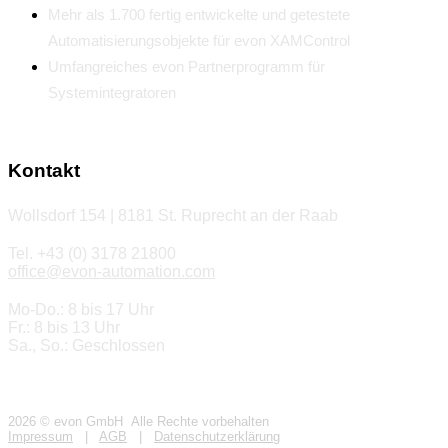
Mehr als 1.700 fertig entwickelte und getestete
Automatisierungsobjekte für evon XAMControl
Umfangreiches evon Partnerprogramm für
Systemintegratoren
Kontakt
Wollsdorf 154 | 8181 St. Ruprecht an der Raab
Tel. +43 (0) 3178 21800
office@evon-automation.com
Mo-Do.: 8 bis 17 Uhr
Fr.: 8 bis 13 Uhr
Sa., So.: Geschlossen
2026 © evon GmbH Alle Rechte vorbehalten
Impressum
|
AGB
|
Datenschutzerklärung