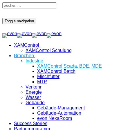
Toggle navigation
XAMControl
XAMControl Schulung
Branchen
Industrie
XAMControl Scada, BDE, MDE
XAMControl Batch
Mischfutter
MTP
Verkehr
Energie
Wasser
Gebäude
Gebäude-Management
Gebäude-Automation
evon NexaRoom
Success Stories
Partnerprogramm