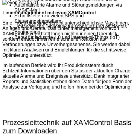
Automatisierte Alarme und Störungsmeldungen via
SMS/E-Mail
Linienmanagement mit evon XAMControl
Schnittstellen zu vielen SPS und
Steuerungsherstellern
Eine Produktionslinie vereint unterschiedlichste Maschinen,
Umfangreiche Bibliothek für schnelles und effizientes
Anlagen und Geräte. Das Linienmanagement von evon
Engineering
XAMControl verschafft Ihnen nicht nur einen Überblick,
Bereit für Industrie 4.0 und Internet-of-Things (IoT)
sondern erlaubt Ihnen eine schnelle Reaktion auf
Veränderungen bzw. Unvorhergesehenes. Sie werden dabei
mit klaren Analysen und Empfehlungen für die schrittweise
Optimierung unterstützt.
Im laufenden Betrieb wird Ihr Produktionsteam durch
Echtzeit-Informationen über den Status der aktuellen Charge,
aktuelle Alarme und Ereignisse unterstützt. Dank integrierter
Reports und Statistiken stehen diese Daten für jede Form der
Analyse zur Verfügung und helfen Ihnen bei der Optimierung.
Prozessleittechnik auf XAMControl Basis
zum Downloaden