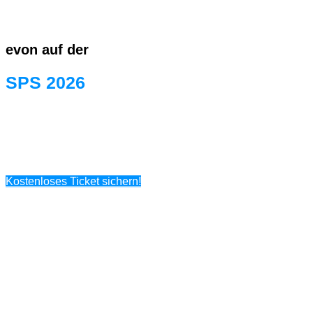
evon auf der
SPS 2026
24. - 26. November 2026
Halle 6 Stand 318
Kostenloses Ticket sichern!