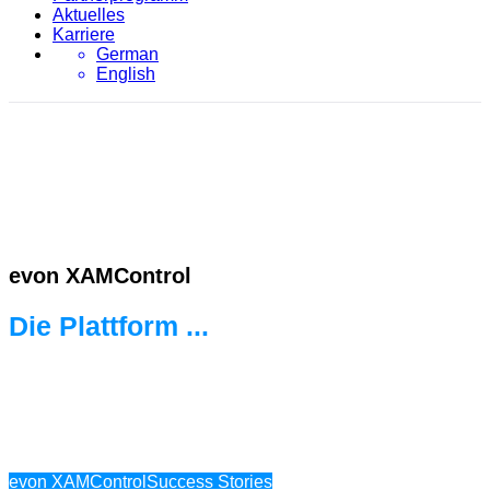
Aktuelles
Karriere
German
English
evon XAMControl
Die Plattform ...
... für die neue Welt der Automatisierung.
Bereit für jede Herausforderung.
evon XAMControl
Success Stories