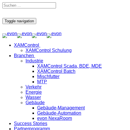
Toggle navigation
XAMControl
XAMControl Schulung
Branchen
Industrie
XAMControl Scada, BDE, MDE
XAMControl Batch
Mischfutter
MTP
Verkehr
Energie
Wasser
Gebäude
Gebäude-Management
Gebäude-Automation
evon NexaRoom
Success Stories
Partnerprogramm