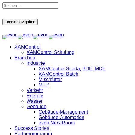
Toggle navigation
XAMControl
XAMControl Schulung
Branchen
Industrie
XAMControl Scada, BDE, MDE
XAMControl Batch
Mischfutter
MTP
Verkehr
Energie
Wasser
Gebäude
Gebäude-Management
Gebäude-Automation
evon NexaRoom
Success Stories
Partnerprogramm