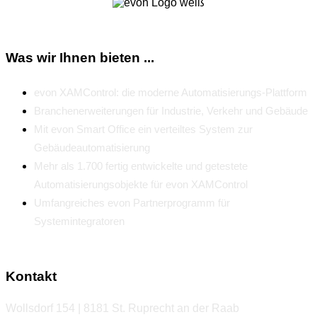
Was wir Ihnen bieten ...
evon XAMControl: die moderne Automatisierungs-Plattform
Branchenerweiterungen für Industrie, Verkehr und Gebäude
Mit evon Smart Office ein verteiltes System zur
Gebäudeautomatisierung
Mehr als 1.700 fertig entwickelte und getestete
Automatisierungsobjekte für evon XAMControl
Umfangreiches evon Partnerprogramm für
Systemintegratoren
Kontakt
Wollsdorf 154 | 8181 St. Ruprecht an der Raab