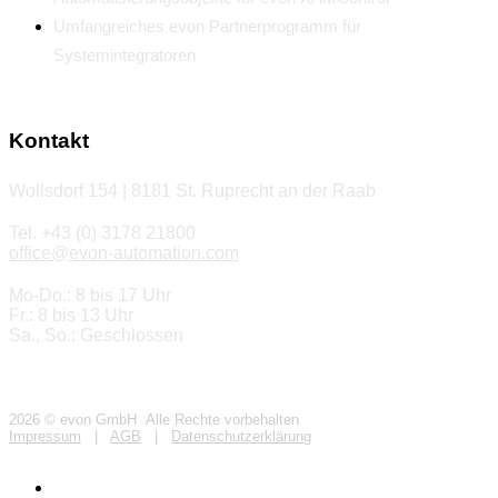
Umfangreiches evon Partnerprogramm für
Systemintegratoren
Kontakt
Wollsdorf 154 | 8181 St. Ruprecht an der Raab
Tel. +43 (0) 3178 21800
office@evon-automation.com
Mo-Do.: 8 bis 17 Uhr
Fr.: 8 bis 13 Uhr
Sa., So.: Geschlossen
2026 © evon GmbH Alle Rechte vorbehalten
Impressum
|
AGB
|
Datenschutzerklärung