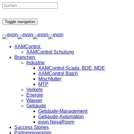
Toggle navigation
XAMControl
XAMControl Schulung
Branchen
Industrie
XAMControl Scada, BDE, MDE
XAMControl Batch
Mischfutter
MTP
Verkehr
Energie
Wasser
Gebäude
Gebäude-Management
Gebäude-Automation
evon NexaRoom
Success Stories
Partnerprogramm