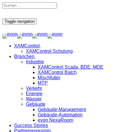
Toggle navigation
XAMControl
XAMControl Schulung
Branchen
Industrie
XAMControl Scada, BDE, MDE
XAMControl Batch
Mischfutter
MTP
Verkehr
Energie
Wasser
Gebäude
Gebäude-Management
Gebäude-Automation
evon NexaRoom
Success Stories
Partnerprogramm