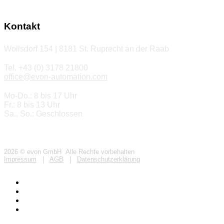
Kontakt
Wollsdorf 154 | 8181 St. Ruprecht an der Raab
Tel. +43 (0) 3178 21800
office@evon-automation.com
Mo-Do.: 8 bis 17 Uhr
Fr.: 8 bis 13 Uhr
Sa., So.: Geschlossen
2026 © evon GmbH Alle Rechte vorbehalten
Impressum
|
AGB
|
Datenschutzerklärung