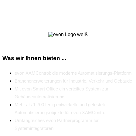
Zum Newsletter
Was wir Ihnen bieten ...
evon XAMControl: die moderne Automatisierungs-Plattform
Branchenerweiterungen für Industrie, Verkehr und Gebäude
Mit evon Smart Office ein verteiltes System zur
Gebäudeautomatisierung
Mehr als 1.700 fertig entwickelte und getestete
Automatisierungsobjekte für evon XAMControl
Umfangreiches evon Partnerprogramm für
Systemintegratoren