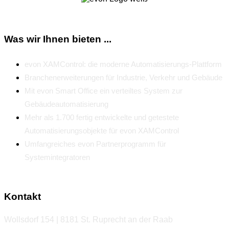
Was wir Ihnen bieten ...
evon XAMControl: die moderne Automatisierungs-Plattform
Branchenerweiterungen für Industrie, Verkehr und Gebäude
Mit evon Smart Office ein verteiltes System zur
Gebäudeautomatisierung
Mehr als 1.700 fertig entwickelte und getestete
Automatisierungsobjekte für evon XAMControl
Umfangreiches evon Partnerprogramm für
Systemintegratoren
Kontakt
Wollsdorf 154 | 8181 St. Ruprecht an der Raab