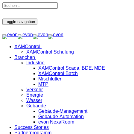
Toggle navigation
XAMControl
XAMControl Schulung
Branchen
Industrie
XAMControl Scada, BDE, MDE
XAMControl Batch
Mischfutter
MTP
Verkehr
Energie
Wasser
Gebäude
Gebäude-Management
Gebäude-Automation
evon NexaRoom
Success Stories
Partnerprogramm