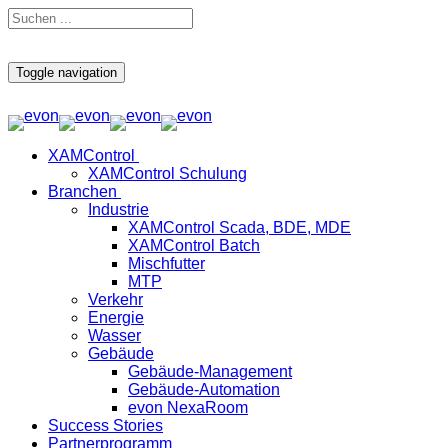
Toggle navigation
XAMControl
XAMControl Schulung
Branchen
Industrie
XAMControl Scada, BDE, MDE
XAMControl Batch
Mischfutter
MTP
Verkehr
Energie
Wasser
Gebäude
Gebäude-Management
Gebäude-Automation
evon NexaRoom
Success Stories
Partnerprogramm