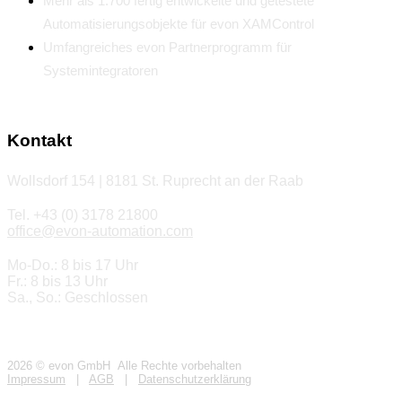
Mehr als 1.700 fertig entwickelte und getestete
Automatisierungsobjekte für evon XAMControl
Umfangreiches evon Partnerprogramm für
Systemintegratoren
Kontakt
Wollsdorf 154 | 8181 St. Ruprecht an der Raab
Tel. +43 (0) 3178 21800
office@evon-automation.com
Mo-Do.: 8 bis 17 Uhr
Fr.: 8 bis 13 Uhr
Sa., So.: Geschlossen
2026 © evon GmbH Alle Rechte vorbehalten
Impressum
|
AGB
|
Datenschutzerklärung