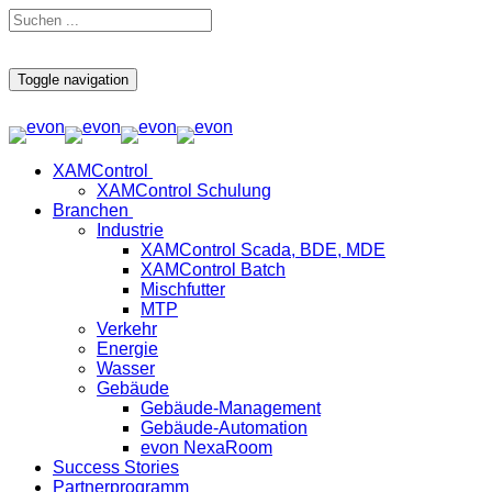
Toggle navigation
XAMControl
XAMControl Schulung
Branchen
Industrie
XAMControl Scada, BDE, MDE
XAMControl Batch
Mischfutter
MTP
Verkehr
Energie
Wasser
Gebäude
Gebäude-Management
Gebäude-Automation
evon NexaRoom
Success Stories
Partnerprogramm