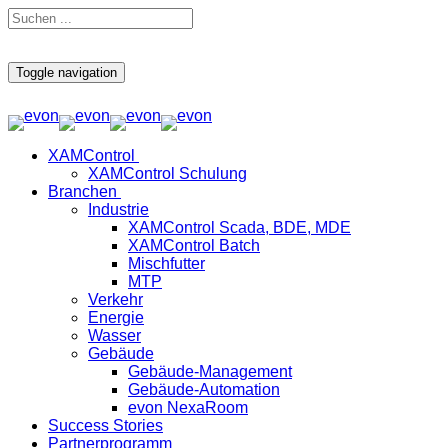
Toggle navigation
XAMControl
XAMControl Schulung
Branchen
Industrie
XAMControl Scada, BDE, MDE
XAMControl Batch
Mischfutter
MTP
Verkehr
Energie
Wasser
Gebäude
Gebäude-Management
Gebäude-Automation
evon NexaRoom
Success Stories
Partnerprogramm