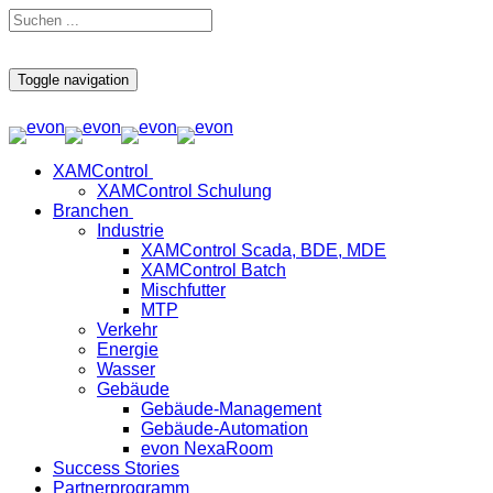
Toggle navigation
XAMControl
XAMControl Schulung
Branchen
Industrie
XAMControl Scada, BDE, MDE
XAMControl Batch
Mischfutter
MTP
Verkehr
Energie
Wasser
Gebäude
Gebäude-Management
Gebäude-Automation
evon NexaRoom
Success Stories
Partnerprogramm