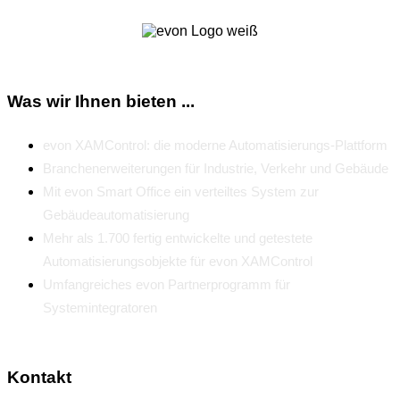
Was wir Ihnen bieten ...
evon XAMControl: die moderne Automatisierungs-Plattform
Branchenerweiterungen für Industrie, Verkehr und Gebäude
Mit evon Smart Office ein verteiltes System zur
Gebäudeautomatisierung
Mehr als 1.700 fertig entwickelte und getestete
Automatisierungsobjekte für evon XAMControl
Umfangreiches evon Partnerprogramm für
Systemintegratoren
Kontakt