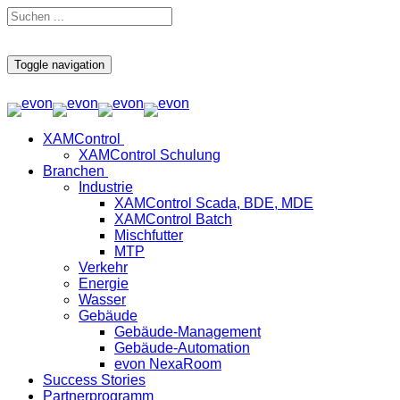
Toggle navigation
XAMControl
XAMControl Schulung
Branchen
Industrie
XAMControl Scada, BDE, MDE
XAMControl Batch
Mischfutter
MTP
Verkehr
Energie
Wasser
Gebäude
Gebäude-Management
Gebäude-Automation
evon NexaRoom
Success Stories
Partnerprogramm