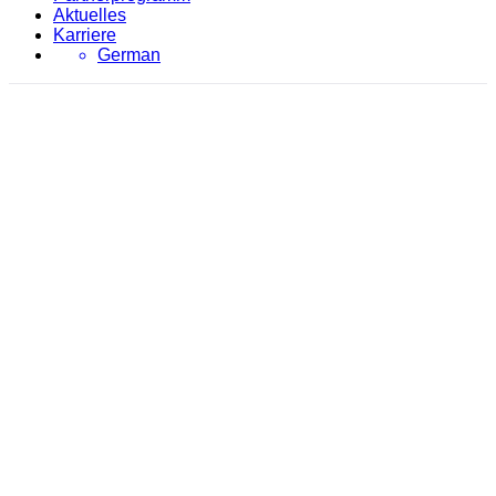
Aktuelles
Karriere
German
Forschungsprojekte
evon
/
Forschungsprojekte