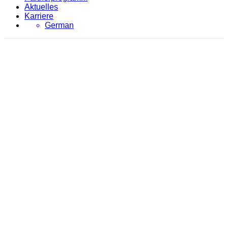
Aktuelles
Karriere
German
Smart Office
evon
/
Smart Office