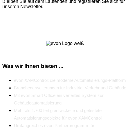
Bleiben Sie auf dem Laufenden und registrieren Sie sich für
unseren Newsletter.
Zum Newsletter
Was wir Ihnen bieten ...
evon XAMControl: die moderne Automatisierungs-Plattform
Branchenerweiterungen für Industrie, Verkehr und Gebäude
Mit evon Smart Office ein verteiltes System zur
Gebäudeautomatisierung
Mehr als 1.700 fertig entwickelte und getestete
Automatisierungsobjekte für evon XAMControl
Umfangreiches evon Partnerprogramm für