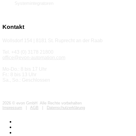
Systemintegratoren
Kontakt
Wollsdorf 154 | 8181 St. Ruprecht an der Raab
Tel. +43 (0) 3178 21800
office@evon-automation.com
Mo-Do.: 8 bis 17 Uhr
Fr.: 8 bis 13 Uhr
Sa., So.: Geschlossen
2026 © evon GmbH Alle Rechte vorbehalten
Impressum
|
AGB
|
Datenschutzerklärung