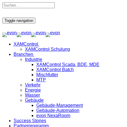
Toggle navigation
XAMControl
XAMControl Schulung
Branchen
Industrie
XAMControl Scada, BDE, MDE
XAMControl Batch
Mischfutter
MTP
Verkehr
Energie
Wasser
Gebäude
Gebäude-Management
Gebäude-Automation
evon NexaRoom
Success Stories
Partnerprogramm