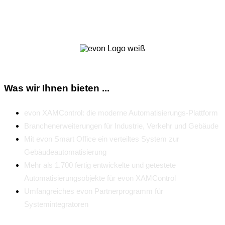
Zum Newsletter
Was wir Ihnen bieten ...
evon XAMControl: die moderne Automatisierungs-Plattform
Branchenerweiterungen für Industrie, Verkehr und Gebäude
Mit evon Smart Office ein verteiltes System zur
Gebäudeautomatisierung
Mehr als 1.700 fertig entwickelte und getestete
Automatisierungsobjekte für evon XAMControl
Umfangreiches evon Partnerprogramm für
Systemintegratoren