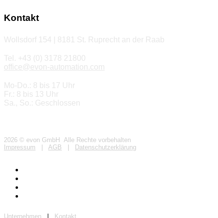
Kontakt
Wollsdorf 154 | 8181 St. Ruprecht an der Raab
Tel. +43 (0) 3178 21800
office@evon-automation.com
Mo-Do.: 8 bis 17 Uhr
Fr.: 8 bis 13 Uhr
Sa., So.: Geschlossen
2026 © evon GmbH Alle Rechte vorbehalten
Impressum
|
AGB
|
Datenschutzerklärung
Unternehmen
|
Kontakt