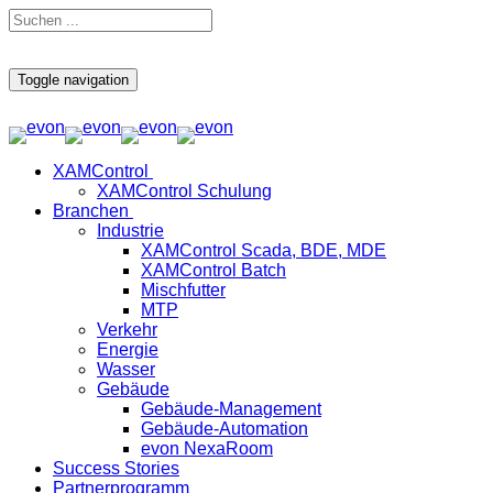
Toggle navigation
XAMControl
XAMControl Schulung
Branchen
Industrie
XAMControl Scada, BDE, MDE
XAMControl Batch
Mischfutter
MTP
Verkehr
Energie
Wasser
Gebäude
Gebäude-Management
Gebäude-Automation
evon NexaRoom
Success Stories
Partnerprogramm