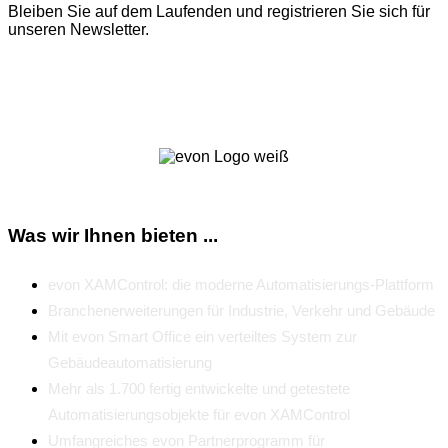
Bleiben Sie auf dem Laufenden und registrieren Sie sich für
unseren Newsletter.
Zum Newsletter
Was wir Ihnen bieten ...
evon XAMControl: die moderne Automatisierungs-Plattform
Branchenerweiterungen für Industrie, Verkehr und Gebäude
Mit evon Smart Office ein verteiltes System zur
Gebäudeautomatisierung
Mehr als 1.700 fertig entwickelte und getestete
Automatisierungsobjekte für evon XAMControl
Umfangreiches evon Partnerprogramm für