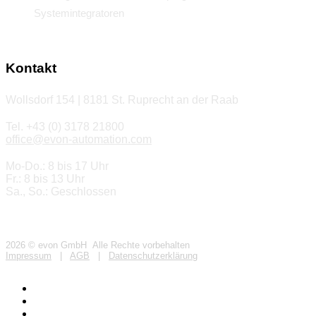
Systemintegratoren
Kontakt
Wollsdorf 154 | 8181 St. Ruprecht an der Raab
Tel. +43 (0) 3178 21800
office@evon-automation.com
Mo-Do.: 8 bis 17 Uhr
Fr.: 8 bis 13 Uhr
Sa., So.: Geschlossen
2026 © evon GmbH Alle Rechte vorbehalten
Impressum
|
AGB
|
Datenschutzerklärung