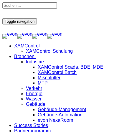
Toggle navigation
XAMControl
XAMControl Schulung
Branchen
Industrie
XAMControl Scada, BDE, MDE
XAMControl Batch
Mischfutter
MTP
Verkehr
Energie
Wasser
Gebäude
Gebäude-Management
Gebäude-Automation
evon NexaRoom
Success Stories
Partnerprogramm