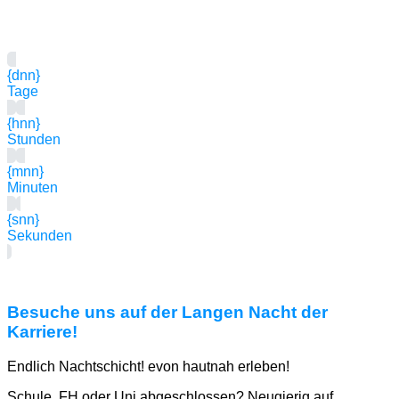
{dnn}
Tage
{hnn}
Stunden
{mnn}
Minuten
{snn}
Sekunden
Besuche uns auf der Langen Nacht der
Karriere!
Endlich Nachtschicht! evon hautnah erleben!
Schule, FH oder Uni abgeschlossen? Neugierig auf