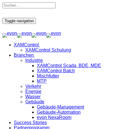
Toggle navigation
XAMControl
XAMControl Schulung
Branchen
Industrie
XAMControl Scada, BDE, MDE
XAMControl Batch
Mischfutter
MTP
Verkehr
Energie
Wasser
Gebäude
Gebäude-Management
Gebäude-Automation
evon NexaRoom
Success Stories
Partnerprogramm