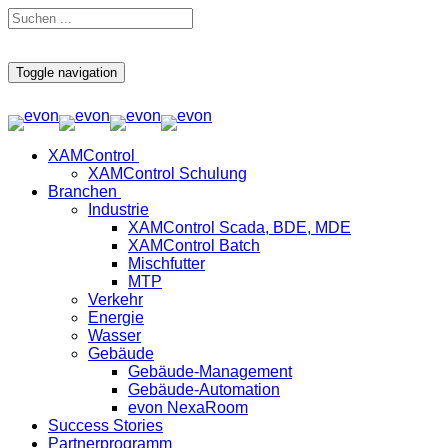
Toggle navigation
XAMControl
XAMControl Schulung
Branchen
Industrie
XAMControl Scada, BDE, MDE
XAMControl Batch
Mischfutter
MTP
Verkehr
Energie
Wasser
Gebäude
Gebäude-Management
Gebäude-Automation
evon NexaRoom
Success Stories
Partnerprogramm