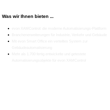
Was wir Ihnen bieten ...
evon XAMControl: die moderne Automatisierungs-Plattform
Branchenerweiterungen für Industrie, Verkehr und Gebäude
Mit evon Smart Office ein verteiltes System zur
Gebäudeautomatisierung
Mehr als 1.700 fertig entwickelte und getestete
Automatisierungsobjekte für evon XAMControl
Umfangreiches evon Partnerprogramm für
Systemintegratoren
Kontakt
Wollsdorf 154 | 8181 St. Ruprecht an der Raab