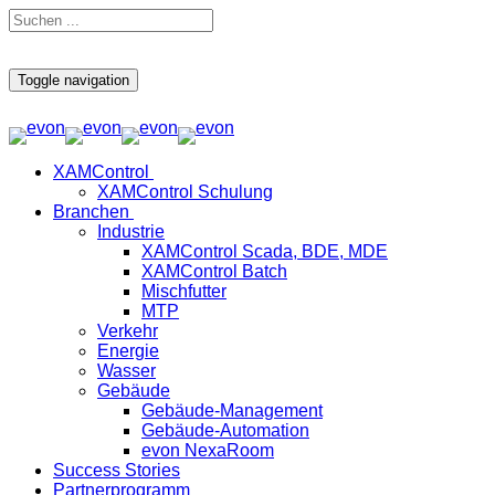
Toggle navigation
XAMControl
XAMControl Schulung
Branchen
Industrie
XAMControl Scada, BDE, MDE
XAMControl Batch
Mischfutter
MTP
Verkehr
Energie
Wasser
Gebäude
Gebäude-Management
Gebäude-Automation
evon NexaRoom
Success Stories
Partnerprogramm