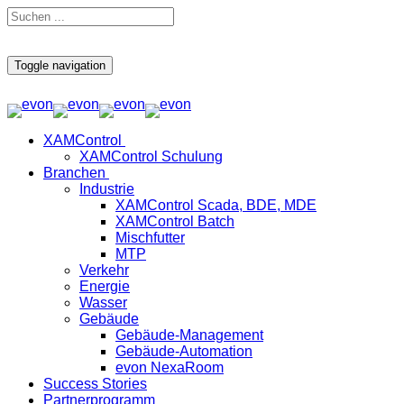
Toggle navigation
XAMControl
XAMControl Schulung
Branchen
Industrie
XAMControl Scada, BDE, MDE
XAMControl Batch
Mischfutter
MTP
Verkehr
Energie
Wasser
Gebäude
Gebäude-Management
Gebäude-Automation
evon NexaRoom
Success Stories
Partnerprogramm