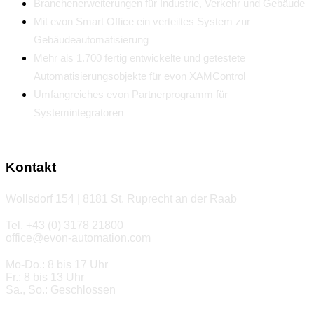
Branchenerweiterungen für Industrie, Verkehr und Gebäude
Mit evon Smart Office ein verteiltes System zur
Gebäudeautomatisierung
Mehr als 1.700 fertig entwickelte und getestete
Automatisierungsobjekte für evon XAMControl
Umfangreiches evon Partnerprogramm für
Systemintegratoren
Kontakt
Wollsdorf 154 | 8181 St. Ruprecht an der Raab
Tel. +43 (0) 3178 21800
office@evon-automation.com
Mo-Do.: 8 bis 17 Uhr
Fr.: 8 bis 13 Uhr
Sa., So.: Geschlossen