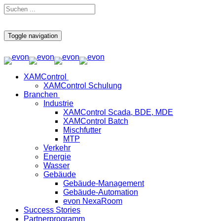
Toggle navigation
XAMControl
XAMControl Schulung
Branchen
Industrie
XAMControl Scada, BDE, MDE
XAMControl Batch
Mischfutter
MTP
Verkehr
Energie
Wasser
Gebäude
Gebäude-Management
Gebäude-Automation
evon NexaRoom
Success Stories
Partnerprogramm