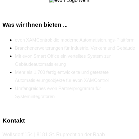
Was wir Ihnen bieten ...
evon XAMControl: die moderne Automatisierungs-Plattform
Branchenerweiterungen für Industrie, Verkehr und Gebäude
Mit evon Smart Office ein verteiltes System zur
Gebäudeautomatisierung
Mehr als 1.700 fertig entwickelte und getestete
Automatisierungsobjekte für evon XAMControl
Umfangreiches evon Partnerprogramm für
Systemintegratoren
Kontakt
Wollsdorf 154 | 8181 St. Ruprecht an der Raab