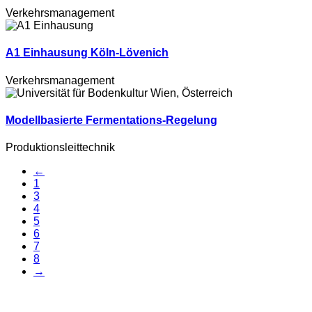
Verkehrsmanagement
A1 Einhausung Köln-Lövenich
Verkehrsmanagement
Modellbasierte Fermentations-Regelung
Produktionsleittechnik
←
1
3
4
5
6
7
8
→