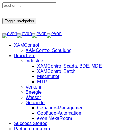
Toggle navigation
XAMControl
XAMControl Schulung
Branchen
Industrie
XAMControl Scada, BDE, MDE
XAMControl Batch
Mischfutter
MTP
Verkehr
Energie
Wasser
Gebäude
Gebäude-Management
Gebäude-Automation
evon NexaRoom
Success Stories
Partnerprogramm