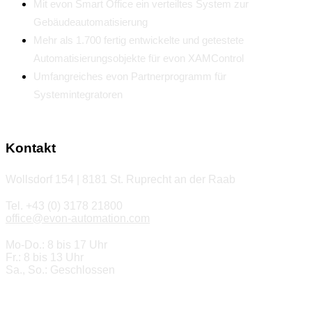
Mit evon Smart Office ein verteiltes System zur
Gebäudeautomatisierung
Mehr als 1.700 fertig entwickelte und getestete
Automatisierungsobjekte für evon XAMControl
Umfangreiches evon Partnerprogramm für
Systemintegratoren
Kontakt
Wollsdorf 154 | 8181 St. Ruprecht an der Raab
Tel. +43 (0) 3178 21800
office@evon-automation.com
Mo-Do.: 8 bis 17 Uhr
Fr.: 8 bis 13 Uhr
Sa., So.: Geschlossen